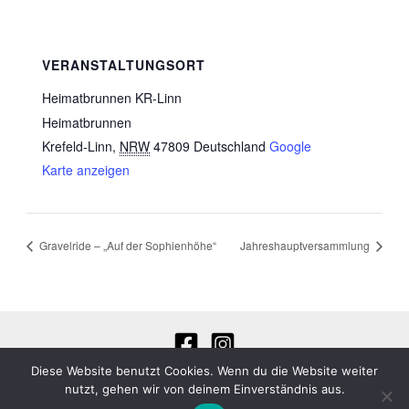
VERANSTALTUNGSORT
Heimatbrunnen KR-Linn
Heimatbrunnen
Krefeld-Linn
,
NRW
47809
Deutschland
Google
Karte anzeigen
Gravelride – „Auf der Sophienhöhe“
Jahreshauptversammlung
Diese Website benutzt Cookies. Wenn du die Website weiter
Datenschutzerklärung
nutzt, gehen wir von deinem Einverständnis aus.
Impressum