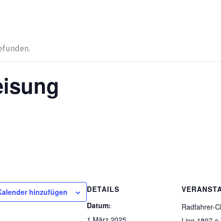
gefunden.
eisung
DETAILS
VERANST
alender hinzufügen
Datum:
Radfahrer-Cl
1 März 2025
Linn 1897 e.