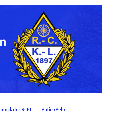
hronik des RCKL
Antico Velo