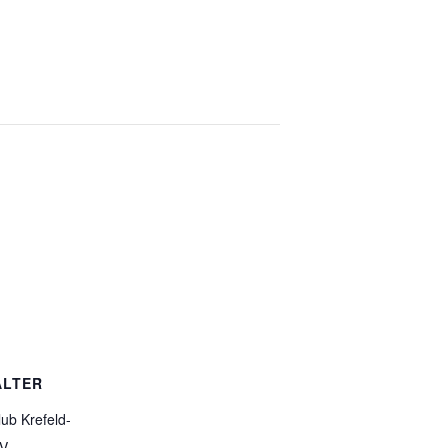
ALTER
ub Krefeld-
V.